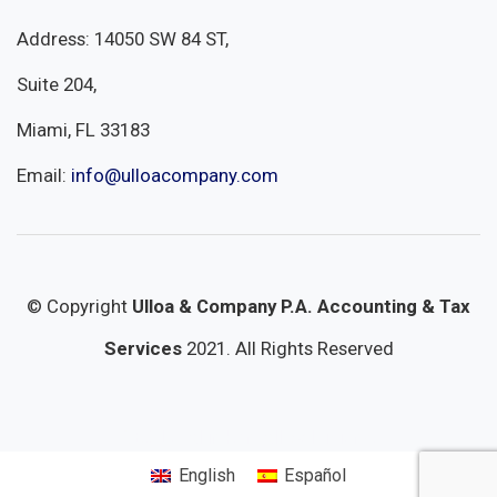
Address: 14050 SW 84 ST,
Suite 204,
Miami, FL 33183
Email:
info@ulloacompany.com
© Copyright
Ulloa & Company P.A. Accounting & Tax
Services
2021. All Rights Reserved
SEO Local in Kendall by IvisionX.
English
Español