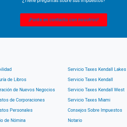
¿Tiene preguntas sobre sus impuestos?
¡Ponte en contacto con nosotros!
ilidad
Servicio Taxes Kendall Lakes
ría de Libros
Servicio Taxes Kendall
tración de Nuevos Negocios
Servicio Taxes Kendall West
stos de Corporaciones
Servicio Taxes Miami
stos Personales
Consejos Sobre Impuestos
io de Nómina
Notario